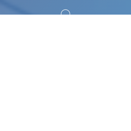
向下滚动
🔮 产品介绍
《刀剑江湖路》是一款武侠RPG，传统武侠剧情混合
沙盒内容，体验横版即时战斗。玩家扮演一名寻常少
年，陷入江湖武林的血雨腥风，在纷争中成就侠名，