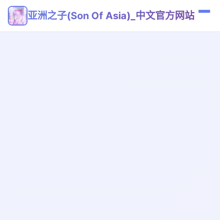
亚洲之子(Son Of Asia)_中文官方网站