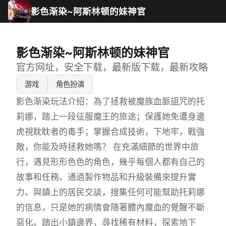
影色渐染~阿斯林顿的妹神官
影色渐染~阿斯林顿的妹神官
官方网址，安全下载，最新版下载，最新攻略
游戏
角色扮演
影色渐染玩法介绍：為了拯救被魔族血脈詛咒的托
莉娜，踏上一段征服魔王的旅途；保護她免遭身邊
虎視眈眈者的毒手；掌握合成技術，下地牢，戰強
敵，你能及時拯救她嗎？ 在充滿細節的世界中旅
行，遇見形形色色的角色，幾乎每個人都有自己的
故事和任務。通過製作物品和升級裝備來提升實
力。與鎮上的居民交談，搜集任何可能幫助托莉娜
的信息，只是她的病情會隨著體內魔血的覺醒不斷
惡化。踏出小鎮邊界，尋找稀有材料，探索地下