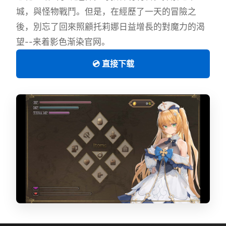
城，與怪物戰鬥。但是，在經歷了一天的冒險之
後，別忘了回來照顧托莉娜日益增長的對魔力的渴
望--来着影色渐染官网。
💿 直接下载