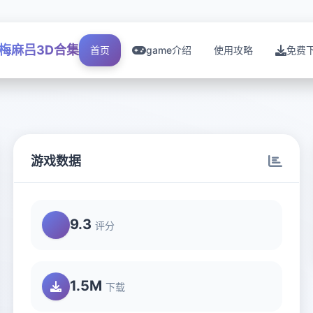
梅麻吕3D合集
首页
game介绍
使用攻略
免费
游戏数据
9.3
评分
1.5M
下载